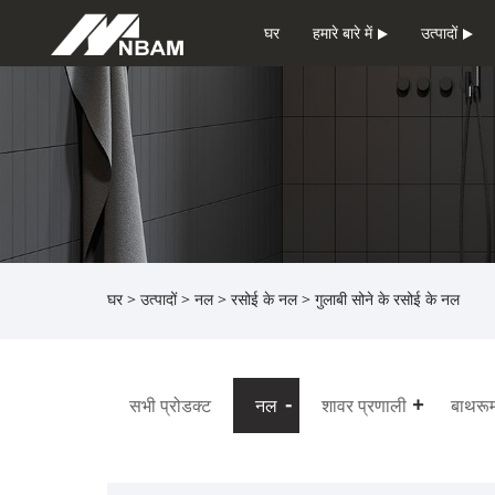
घर
हमारे बारे में
उत्पादों
घर
>
उत्पादों
>
नल
>
रसोई के नल
> गुलाबी सोने के रसोई के नल
सभी प्रोडक्ट
नल
शावर प्रणाली
बाथरूम